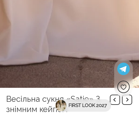
Весільна сукня «Satie» З
FIRST LOOK 2027
знімним кейпом