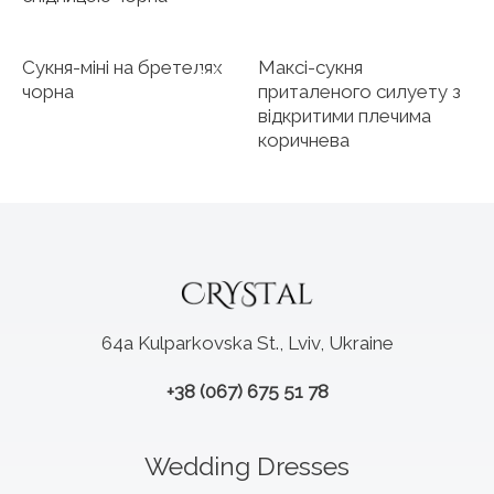
Сукня-міні на бретелях
Максі-сукня
чорна
приталеного силуету з
відкритими плечима
коричнева
64a Kulparkovska St., Lviv, Ukraine
+38 (067) 675 51 78
Wedding Dresses