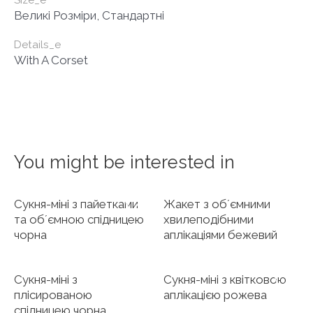
Size_e
Великі Розміри, Стандартні
Details_e
With A Corset
You might be interested in
Сукня-міні з пайетками
Жакет з обʼємними
та обʼємною спідницею
хвилеподібними
чорна
аплікаціями бежевий
Сукня-міні з
Сукня-міні з квітковою
плісированою
аплікацією рожева
спідницею чорна