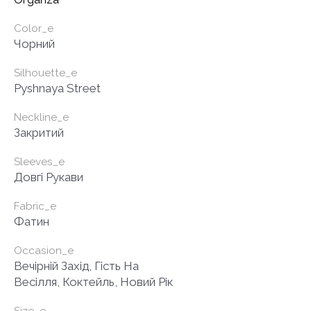
Color_e
Чорний
Silhouette_e
Pyshnaya Street
Neckline_e
Закритий
Sleeves_e
Довгі Рукави
Fabric_e
Фатин
Occasion_e
Вечірній Захід, Гість На
Весілля, Коктейль, Новий Рік