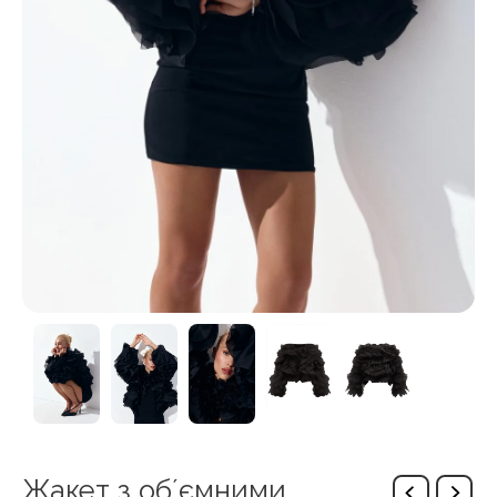
Жакет з обʼємними