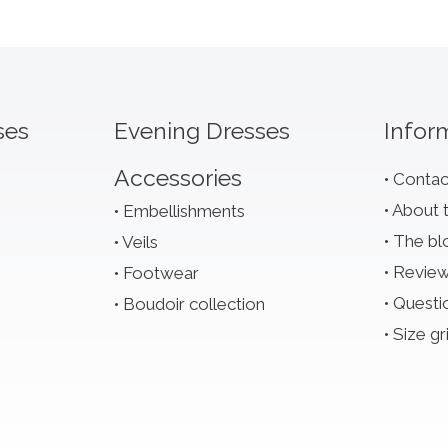
ses
Evening Dresses
Infor
Accessories
Contac
About 
Embellishments
The bl
Veils
Revie
Footwear
Questi
Boudoir collection
Size gr