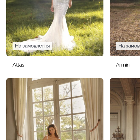
На замовлення
На замов
Atlas
Armin