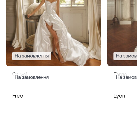
На замовлення
На замов
Carvel
Fargo
На замовлення
На замов
Freo
Lyon