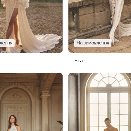
лення
На замовлення
Eira