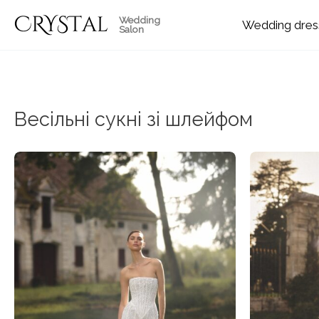
Skip
Wedding
Wedding
to
Salon
content
Весільні сукні зі шлейфом