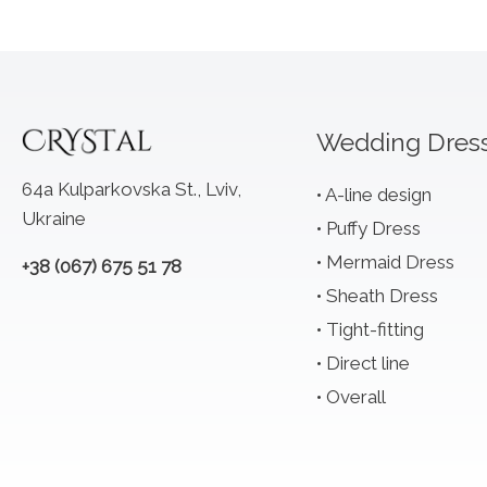
Wedding Dres
64a Kulparkovska St., Lviv,
A-line design
Ukraine
Puffy Dress
Mermaid Dress
+38 (067) 675 51 78
Sheath Dress
Tight-fitting
Direct line
Overall