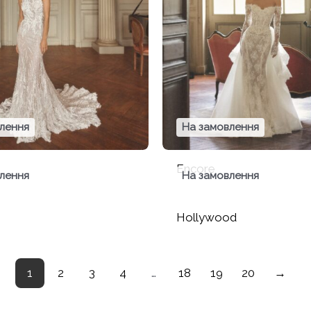
лення
На замовлення
Encore
лення
На замовлення
Hollywood
1
2
3
4
…
18
19
20
→