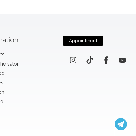
mation
Appointment
ts
the salon
og
ws
on
id