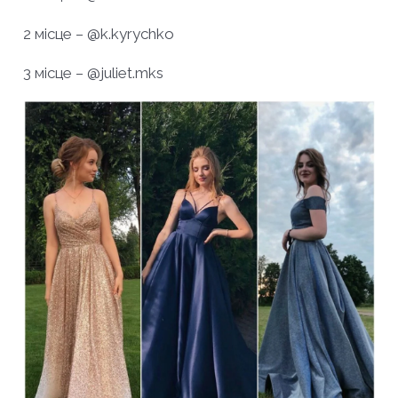
2 місце – @k.kyrychko
3 місце – @juliet.mks