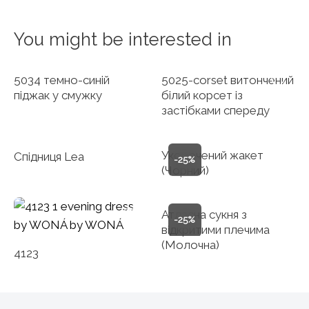
You might be interested in
5034 темно-синій
5025-corset витончений
піджак у смужку
білий корсет із
застібками спереду
Укорочений жакет
Спідниця Lea
-25%
(Чорний)
Атласна сукня з
-25%
відкритими плечима
(Молочна)
4123