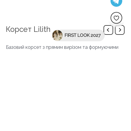
Корсет Lilith
FIRST LOOK 2027
Базовий корсет з прямим вирізом та формуючими
швами, що підкреслює жіночність силуету та може
бути ідеальною базою для елегантних образів.
Доступний в 3 кольорах: чорному, молочному та
рожевому.
SKU:
7003_corset_black
Додаткова інформація
color