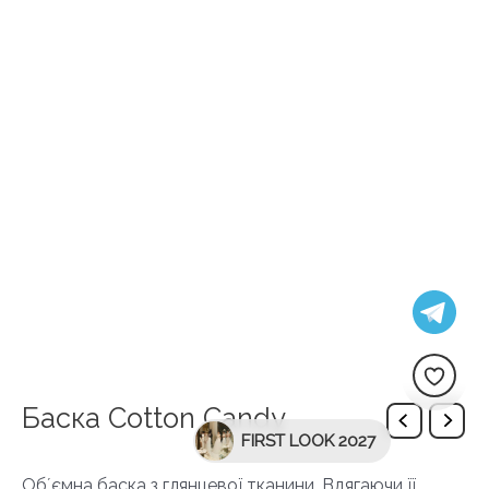
Баска Cotton Candy
FIRST LOOK 2027
Обʼємна баска з глянцевої тканини. Вдягаючи її