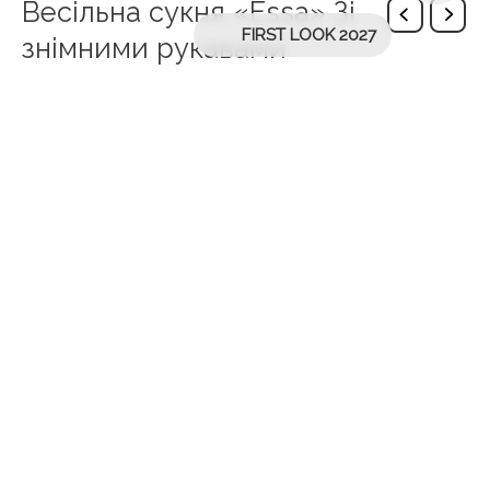
Весільна сукня «Essa» Зі
FIRST LOOK 2027
знімними рукавами
Додаткова інформація
Brand
Eva Lendel
Fabric
3D Lace
,
Lace
Silhouettes
Details
Зі Знімними Рукавами