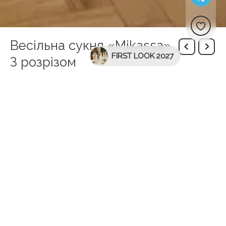
Весільна сукня «Mikassa»
FIRST LOOK 2027
З розрізом
Description
Mikaela — розкішна весільна сукня зі знімною
накидкою. Сукня виконана з глянцевого атласу,
корсет прикрашений драпіруванням і сяючими
блискітками. Верх має пряму горловину і
фіксується на одній широкій лямці. Спідниця-футляр