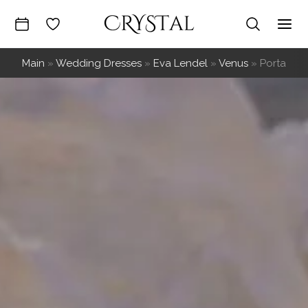
Skip
to
Mai
content
Main
»
Wedding Dresses
»
Eva Lendel
»
Venus
»
Porta
Me