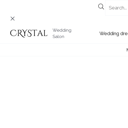
Skip
to
content
Wedding
Wedding
Salon