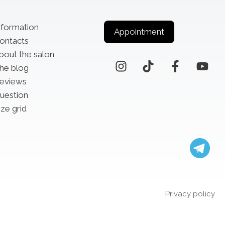
nformation
Appointment
ontacts
bout the salon
he blog
eviews
uestion
ize grid
Privacy policy