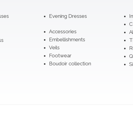
sses
Evening Dresses
I
C
Accessories
A
Embellishments
ss
T
Veils
R
Footwear
Q
Boudoir collection
S