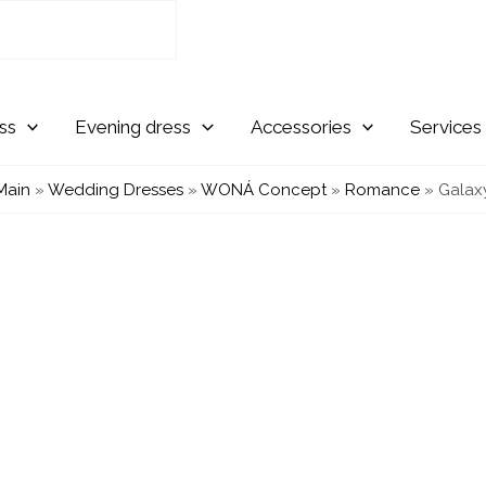
Evening
Accessories
Services
Main
»
Wedding Dresses
»
WONÁ Concept
»
Romance
»
Galax