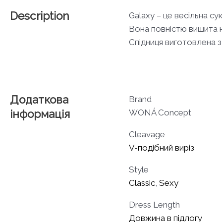
Description
Galaxy – це весільна с
Вона повністю вишита н
Спідниця виготовлена з 
Додаткова
Brand
інформація
WONÁ Concept
Cleavage
V-подібний виріз
Style
Classic
,
Sexy
Dress Length
Довжина в підлогу