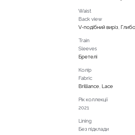
Waist
Back view
V-подібний виріз
,
Глибо
Train
Sleeves
Бретелі
Колір
Fabric
Brilliance
,
Lace
Рік коллекції
2021
Lining
Без підклади