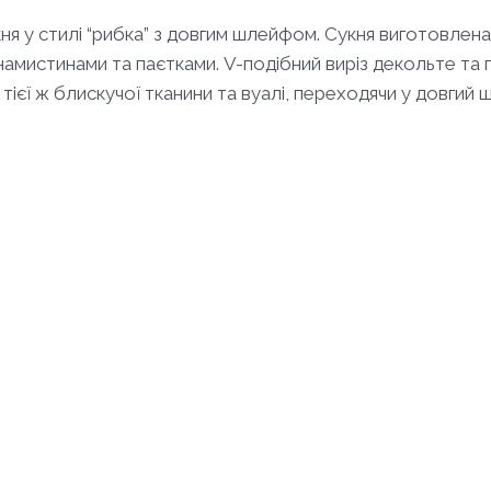
укня у стилі “рибка” з довгим шлейфом. Сукня виготовлен
амистинами та паєтками. V-подібний виріз декольте та г
тієї ж блискучої тканини та вуалі, переходячи у довгий 