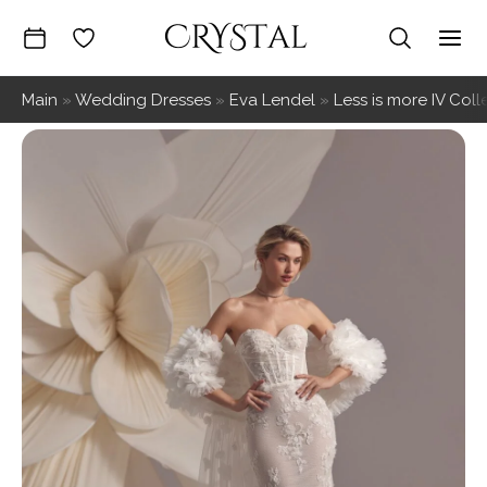
Skip
to
Mai
content
Main
»
Wedding Dresses
»
Eva Lendel
»
Less is more IV Coll
Me