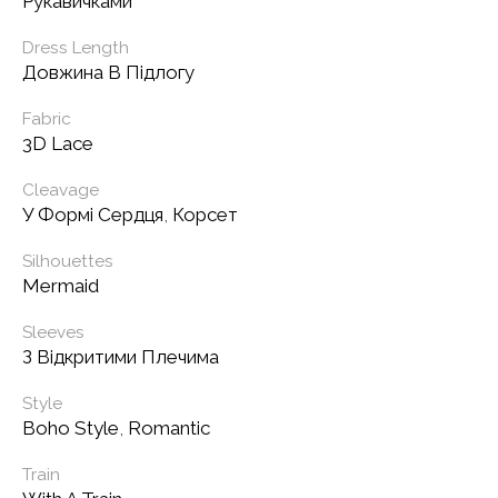
Рукавичками
Dress Length
Довжина В Підлогу
Fabric
3D Lace
Cleavage
У Формі Сердця
,
Корсет
Silhouettes
Mermaid
Sleeves
З Відкритими Плечима
Style
Boho Style
,
Romantic
Train