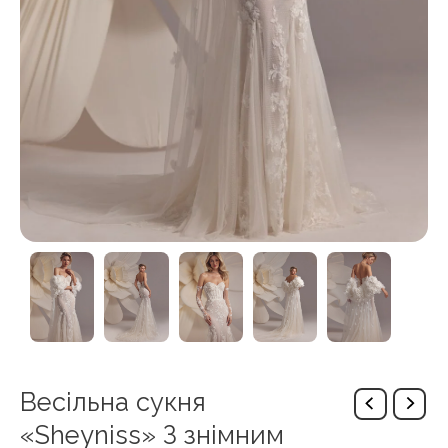
Весільна сукня
«Sheyniss» З знімним