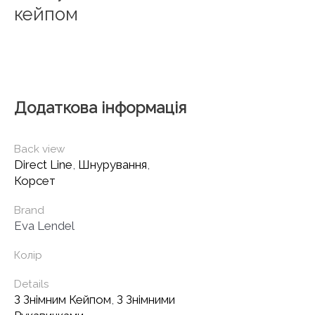
кейпом
Додаткова інформація
Back view
Direct Line
,
Шнурування
,
Корсет
Brand
Eva Lendel
Колір
Details
З Знімним Кейпом
,
З Знімними